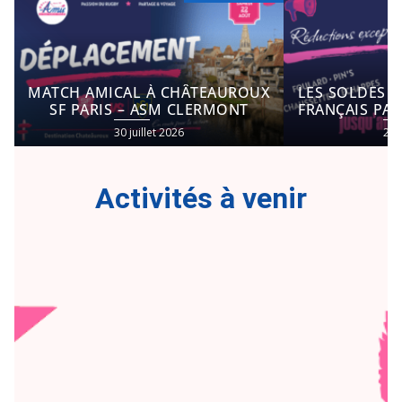
MATCH AMICAL À CHÂTEAUROUX
LES SOLDES D
SF PARIS – ASM CLERMONT
FRANÇAIS PAR
30 juillet 2026
29 j
Activités à venir​