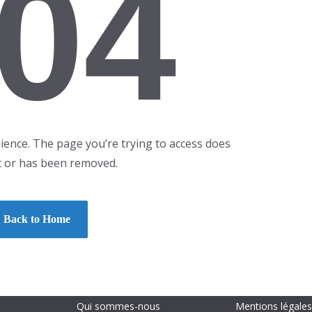
04
ience. The page you’re trying to access does
t or has been removed.
Back to Home
Qui sommes-nous
Mentions légales