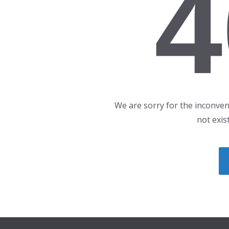
4
We are sorry for the inconven
not exis