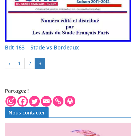
Bdt 163 – Stade vs Bordeaux
‹
1
2
3
Partagez !
Nous contacter