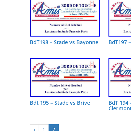
BdT198 – Stade vs Bayonne
BdT197 –
Bdt 195 – Stade vs Brive
BdT 194 
Clermon
‹
1
2