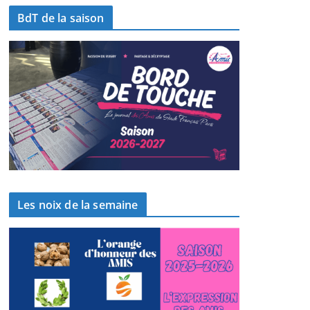
BdT de la saison
Les noix de la semaine