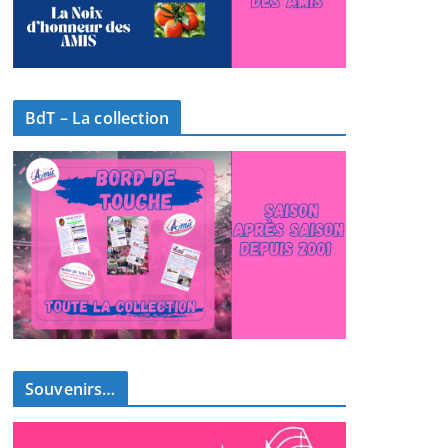
BdT – La collection
Souvenirs…