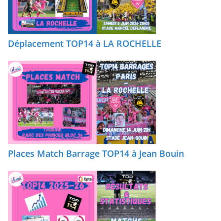
Déplacement TOP14 à LA ROCHELLE
Places Match Barrage TOP14 à Jean Bouin