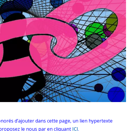
norés d’ajouter dans cette page, un lien hypertexte
 proposez le nous par en cliquant
ICI
.