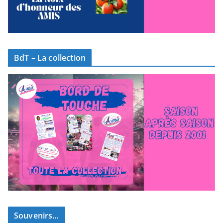
BdT – La collection
Souvenirs…