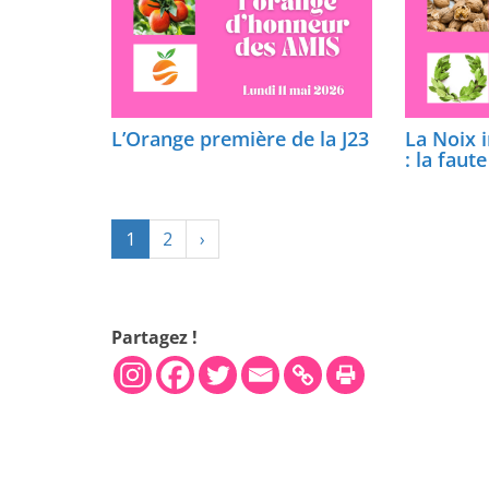
L’Orange première de la J23
La Noix i
: la faut
1
2
›
Partagez !