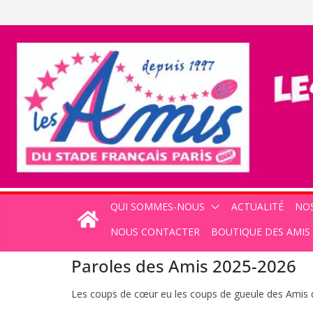
Passer
au
contenu
QUI SOMMES-NOUS
ACTUALITÉ
NOS
NOUS CONTACTER
BOUTIQUE DES AMIS
Paroles des Amis 2025-2026
Les coups de cœur eu les coups de gueule des Amis 