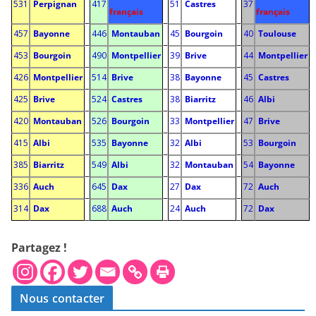
531
Perpignan
417
51
Castres
37
français
français
i
i
i
457
Bayonne
446
Montauban
45
Bourgoin
40
Toulouse
i
i
i
453
Bourgoin
490
Montpellier
39
Brive
44
Montpellier
i
i
i
426
Montpellier
514
Brive
38
Bayonne
45
Castres
i
i
i
425
Brive
524
Castres
38
Biarritz
46
Albi
i
i
i
420
Montauban
526
Bourgoin
33
Montpellier
47
Brive
i
i
i
415
Albi
535
Bayonne
32
Albi
53
Bourgoin
i
i
i
385
Biarritz
549
Albi
32
Montauban
54
Bayonne
i
i
i
336
Auch
645
Dax
27
Dax
72
Auch
i
i
i
314
Dax
688
Auch
24
Auch
72
Dax
i
i
i
Partagez !
Nous contacter