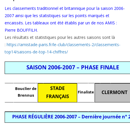
Les classements traditionnel et britannique pour la saison 2006-
2007 ainsi que les statistiques sur les points marqués et
encaissés. Les tableaux ont été établis par un de nos AMIS :
Pierre BOUFFILH.
Les résultats et statistiques pour les autres saisons sont là
:
https://amistade-paris.fr/le-club/classements-2/classements-
top14/saisons-de-top-14-chiffres/
SAISON 2006-2007 – PHASE FINALE
i
i
i
i
i
i
i
i
i
i
i
i
STADE
Bouclier de
CLERMONT
Finaliste
Brennus
FRANÇAIS
i
i
i
i
i
i
i
i
i
i
i
i
i
PHASE RÉGULIÈRE 2006-2007 – Dernière journée n° 
i
i
i
i
i
i
i
i
i
i
i
i