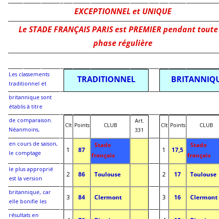
EXCEPTIONNEL et UNIQUE
Le STADE FRANÇAIS PARIS est PREMIER pendant toute
phase régulière
i
i
i
i
i
i
i
i
i
i
i
i
Les classements
TRADITIONNEL
BRITANNIQ
i
i
traditionnel et
britannique sont
i
i
i
i
i
i
i
i
i
établis à titre
de comparaison.
Art.
Clt
Points
CLUB
Clt
Points
CLUB
i
i
Néanmoins,
331
en cours de saison,
Stade
Stade
1
87
i
1
17,5
le comptage
i
i
français
français
le plus approprié
2
86
Toulouse
i
2
17
Toulouse
i
i
est la version
britannique, car
3
84
Clermont
i
3
16
Clermont
i
i
elle bonifie les
résultats en