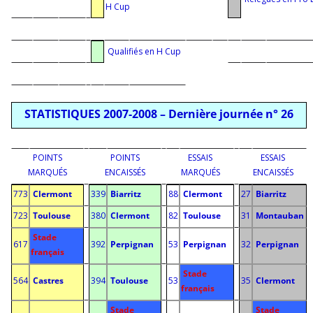
i
i
i
i
H Cup
i
i
i
i
i
i
i
i
i
i
i
i
i
i
i
i
i
i
i
Qualifiés en H Cup
i
i
i
i
i
i
i
STATISTIQUES 2007-2008 – Dernière journée n° 26
i
i
i
i
i
i
i
i
i
i
i
POINTS
POINTS
ESSAIS
ESSAIS
MARQUÉS
ENCAISSÉS
MARQUÉS
ENCAISSÉS
i
i
i
773
Clermont
339
Biarritz
88
Clermont
27
Biarritz
i
i
i
723
Toulouse
380
Clermont
82
Toulouse
31
Montauban
i
i
i
Stade
617
392
Perpignan
53
Perpignan
32
Perpignan
français
i
i
i
Stade
564
Castres
394
Toulouse
53
35
Clermont
français
i
i
i
Stade
Stade