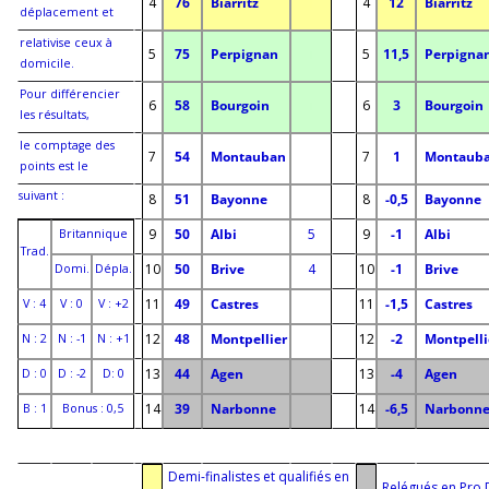
4
76
Biarritz
i
4
12
Biarritz
i
i
déplacement et
relativise ceux à
5
75
Perpignan
i
5
11,5
Perpigna
i
i
domicile.
Pour différencier
6
58
Bourgoin
i
6
3
Bourgoin
i
i
les résultats,
le comptage des
7
54
Montauban
i
7
1
Montaub
i
i
points est le
suivant :
i
i
8
51
Bayonne
i
8
-0,5
Bayonne
i
i
9
50
Albi
5
9
-1
Albi
Britannique
Trad.
i
i
10
50
Brive
4
10
-1
Brive
Domi.
Dépla.
i
i
11
49
Castres
i
11
-1,5
Castres
V : 4
V : 0
V : +2
i
i
12
48
Montpellier
i
12
-2
Montpelli
N : 2
N : -1
N : +1
i
i
13
44
Agen
i
13
-4
Agen
D : 0
D : -2
D: 0
i
i
14
39
Narbonne
i
14
-6,5
Narbonn
B : 1
Bonus : 0,5
i
i
i
i
i
i
i
i
i
i
i
i
Demi-finalistes et qualifiés en
Relégués en Pro 