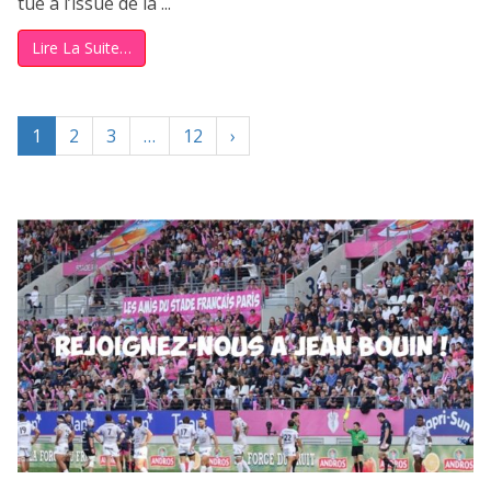
tué à l’issue de la ...
Lire La Suite…
1
2
3
…
12
›