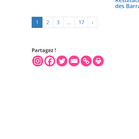
Résultats
des Barr
1
2
3
…
17
›
Partagez !