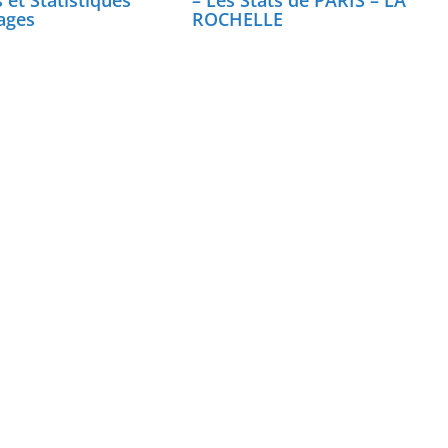
 et Statistiques
– Les Stats de PARIS – LA
ages
ROCHELLE