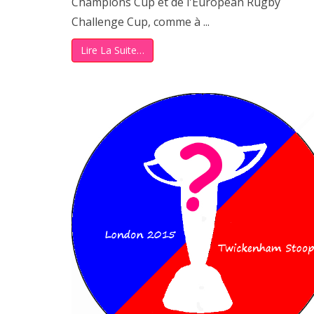
Champions Cup et de l'European Rugby
Challenge Cup, comme à ...
Lire La Suite…