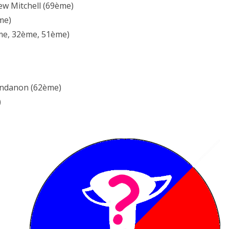
ew Mitchell (69ème)
me)
ème, 32ème, 51ème)
bendanon (62ème)
)