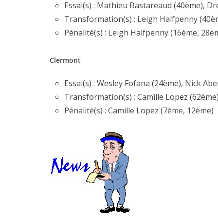
Essai(s) : Mathieu Bastareaud (40ème), Dr
Transformation(s) : Leigh Halfpenny (40è
Pénalité(s) : Leigh Halfpenny (16ème, 28
Clermont
Essai(s) : Wesley Fofana (24ème), Nick A
Transformation(s) : Camille Lopez (62ème
Pénalité(s) : Camille Lopez (7ème, 12ème)